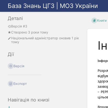
База Знань ЦГЗ | МОЗ України
Деталі
Книги
Версія #3
Створено 3 роки тому
Національний адміністратор
оновив
1 рік
І
тому
Дії
Інфор
Версія
Розро
відбу
здоро
Експорт
захво
– PEP
цільов
Навігація по книзі
Впров