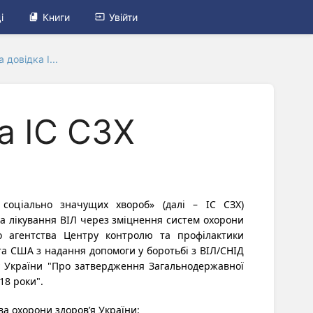
і
Книги
Увійти
 довідка І...
а ІС СЗХ
соціально значущих хвороб» (далі – ІС СЗХ)
 та лікування ВІЛ через зміцнення систем охорони
о агентства Центру контролю та профілактики
а США з надання допомоги у боротьбі з ВІЛ/СНІД
ну України "Про затвердження Загальнодержавної
18 роки".
а охорони здоров’я України: