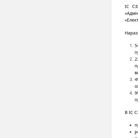
ІС СЗ
«Адмі
«Елект
Наразі
5
п
2
п
в
4
о
9
п
В ІС С
п
р