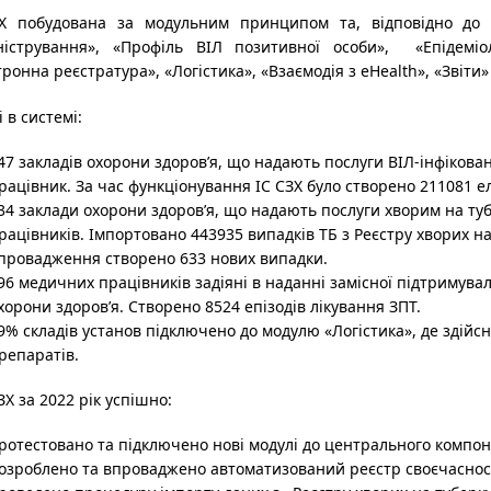
Х побудована за модульним принципом та, відповідно до К
ністрування», «Профіль ВІЛ позитивної особи»,
«Епідеміо
ронна реєстратура», «Логістика», «Взаємодія з eHealth», «Звіти»
 в системі:
47 закладів охорони здоров’я, що надають послуги ВІЛ-інфікова
рацівник. За час функціонування ІС СЗХ було створено 211081 е
34 заклади охорони здоров’я, що надають послуги хворим на туб
рацівників. Імпортовано 443935 випадків ТБ з Реєстру хворих на
провадження створено 633 нових випадки.
96 медичних працівників задіяні в наданні замісної підтримувал
хорони здоров’я. Створено 8524 епізодів лікування ЗПТ.
9% складів установ підключено до модулю «Логістика», де здійс
репаратів.
ЗХ за 2022 рік успішно:
ротестовано та підключено нові модулі до центрального компо
озроблено та впроваджено автоматизований реєстр своєчаснос