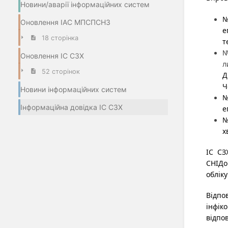
Новини/аварії інформаційних систем
№
Оновлення ІАС МПСПСНЗ
е
18 сторінка
т
№
Оновлення ІС СЗХ
л
52 сторінок
Д
Ч
Новини інформаційних систем
№
Інформаційна довідка ІС СЗХ
е
№
х
ІС СЗ
СНІДо
облік
Відпо
інфік
відпо