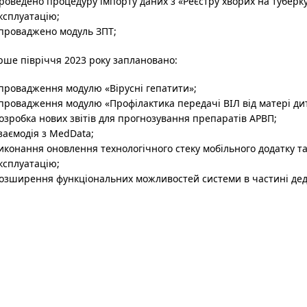
роведено процедуру імпорту даних з «Реєстру хворих на туберк
ксплуатацію;
проваджено модуль ЗПТ;
рше півріччя 2023 року заплановано:
провадження модулю «Вірусні гепатити»
;
провадження модулю «Профілактика передачі ВІЛ від матері ди
озробка нових звітів для прогнозування препаратів АРВП;
заємодія з MedData
;
иконання оновлення технологічного стеку мобільного додатку 
ксплуатацію
;
озширення функціональних можливостей системи в частині дедуб