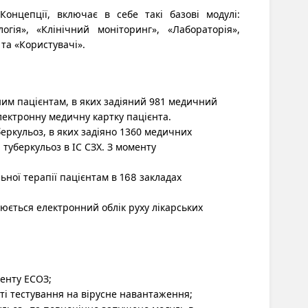
онцепції, включає в себе такі базові модулі:
логія», «Клінічний моніторинг», «Лабораторія»,
 та «Користувачі».
ним пацієнтам, в яких задіяний 981 медичний
лектронну медичну картку пацієнта.
еркульоз, в яких задіяно 1360 медичних
 туберкульоз в ІС СЗХ. З моменту
ьної терапії пацієнтам в
закладах
168
нюється електронний облік руху лікарських
ненту ЕСОЗ
;
ті тестування на вірусне навантаження
;