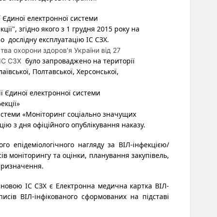
ї Єдиної електронної системи
ії", згідно якого з 1 грудня 2015 року на
но
дослідну експлуатацію ІС СЗХ.
тва охорони здоров'я України від 27
було запроваджено на території
 ІС СЗХ
аївської, Полтавської, Херсонської,
ії Єдиної електронної системи
екції»
системи «Моніторинг соціально значущих
цію з дня офіційного опублікування наказу.
о епідеміологічного нагляду за ВІЛ-інфекцією/
ів моніторингу та оцінки, планування закупівель,
призначення.
основою ІС СЗХ є Електронна медична картка ВІЛ-
исів ВІЛ-інфікованого сформованих на підставі