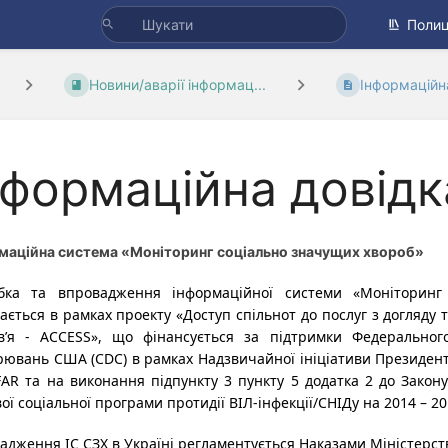
Полиц
Новини/аварії інформац...
Інформаційна
нформаційна довідк
маційна система «Моніторинг соціально значущих хвороб»
бка та впровадження інформаційної системи «Моніторинг 
вається в рамках проекту «Доступ спільнот до послуг з догляду
в’я - ACCESS», що фінансується за підтримки Федеральног
рювань США (CDC) в рамках Надзвичайної ініціативи Президент
FAR та на виконання підпункту 3 пункту 5 додатка 2 до Зако
ої соціальної програми протидії ВІЛ-інфекції/СНІДу на 2014 – 20
адження ІС СЗХ в Україні регламентується Наказами Міністерств