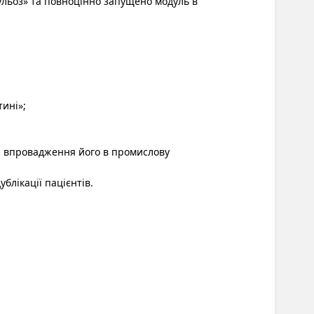
ульоз» та повноцінно запущено модуль в
тині»
;
та впровадження його в промислову
лікації пацієнтів.