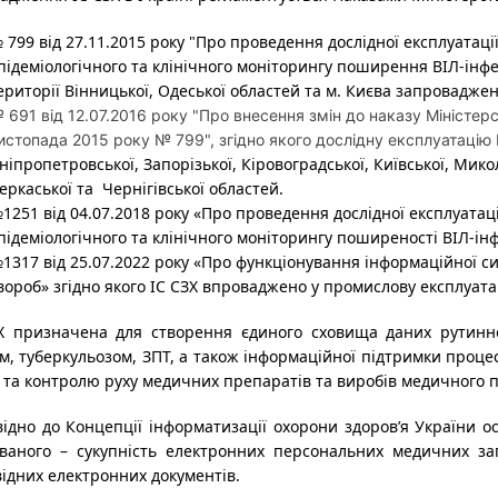
 799 від 27.11.2015 року "Про проведення дослідної експлуатаці
підеміологічного та клінічного моніторингу поширення ВІЛ-інфекц
ериторії Вінницької, Одеської областей та м. Києва запровадже
 691 від 12.07.2016 року "Про внесення змін до наказу Міністерс
истопада 2015 року № 799", згідно якого дослідну експлуатацію
ніпропетровської, Запорізької, Кіровоградської, Київської, Микол
еркаської та
Чернігівської областей.
1251 від 04.07.2018 року «Про проведення дослідної експлуатац
підеміологічного та клінічного моніторингу поширеності ВІЛ-інф
1317 від 25.07.2022 року «Про функціонування інформаційної 
вороб» згідно якого ІС СЗХ впроваджено у промислову експлуата
Х призначена для створення єдиного сховища даних рутинног
м, туберкульозом, ЗПТ, а також інформаційної підтримки процес
у та контролю руху медичних препаратів та виробів медичного 
відно до Концепції інформатизації охорони здоров’я України 
ованого – сукупність електронних персональних медичних зап
відних електронних документів.