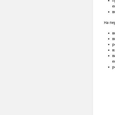
п
е
в
На пе
в
в
р
в
в
е
р