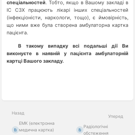
спеціальностей
. Тобто, якщо в Вашому закладі в
ІС СЗХ працюють лікарі інших спеціальностей
(інфекціоністи, наркологи, тощо), є ймовірність,
що ними вже була створена амбулаторна картка
пацієнта.
В такому випадку всі подальші дії Ви
виконуєте в наявній у пацієнта амбулаторній
картці Вашого закладу.
Введіть
режим
вибору
Назад
розділу
Уперед
ЕМК (електронна
Радіологічні
медична картка)
обстеження