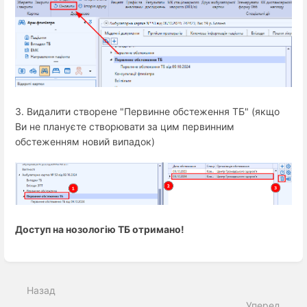
3. Видалити створене "Первинне обстеження ТБ" (якщо
Ви не плануєте створювати за цим первинним
обстеженням новий випадок)
Доступ на нозологію ТБ отримано!
Введіть
режим
вибору
Назад
розділу
Уперед