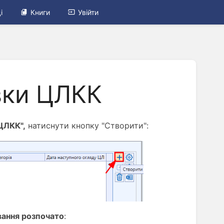
і
Книги
Увійти
вки ЦЛКК
ЦЛКК",
натиснути кнопку "Створити":
вання розпочато
: