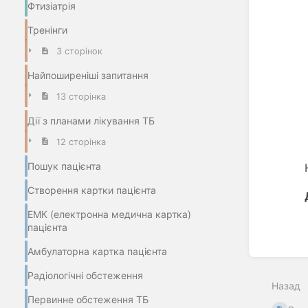
Фтизіатрія
Тренінги
3 сторінок
Найпоширеніші запитання
13 сторінка
Дії з планами лікування ТБ
12 сторінка
Пошук пацієнта
Створення картки пацієнта
ЕМК (електронна медична картка)
пацієнта
Амбулаторна картка пацієнта
Введіт
режим
Радіологічні обстеження
вибор
Назад
розділ
Первинне обстеження ТБ