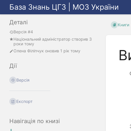
База Знань ЦГЗ | МОЗ України
Деталі
Книги
Версія #4
Національний адміністратор
створив
3
роки тому
В
Олена Філіпчук
оновив
1 рік тому
Дії
Версія
Експорт
Навігація по книзі