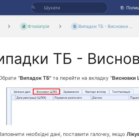
Полиц
Фтизіатрія
Випадки ТБ - Висновки ...
ипадки ТБ - Висно
Обрати "
Випадок ТБ"
та перейти на вкладку "
Висновки 
Заповнити необхідні дані, поставити галочку, якщо
Ліку