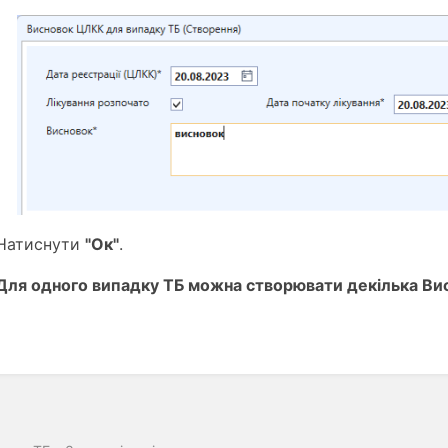
Натиснути
"Ок"
.
Для одного випадку ТБ можна створювати декілька Ви
ь
у
у