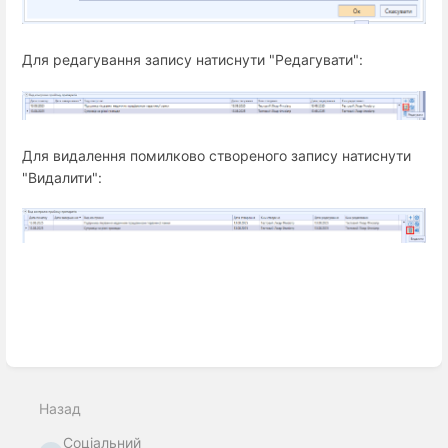
Для редагування запису натиснути "Редагувати":
Для видалення помилково створеного запису натиснути
"Видалити":
Введіть
режим
вибору
Назад
розділу
Соціальний