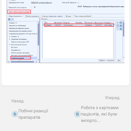
Введіть
режим
вибору
Уперед
розділу
Назад
Робота з картками
Побічні реакції
пацієнтів, які були
препаратів
імпорто...