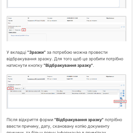
У вкладці
"Зразки"
за потребою можна провести
відбракування зразку. Для того щоб це зробити потрібно
натиснути кнопку
"Відбракування зразку"
.
Після відкриття форми
"Відбракування зразку"
потрібно
ввести причину, дату, скановану копію документу
причини, та більш повну інформацію в примітках.