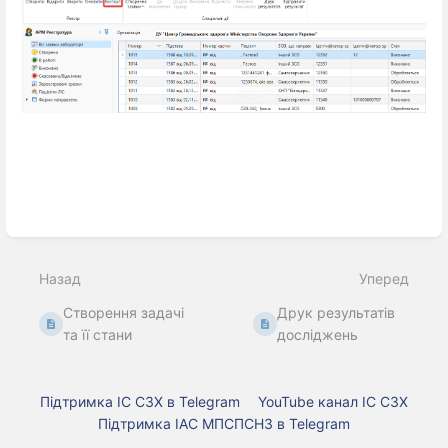
Введіть
режим
вибору
Назад
Уперед
розділу
Створення задачі
Друк результатів
та її стани
досліджень
Підтримка ІС СЗХ в Telegram
YouTube канал ІС СЗХ
Підтримка ІАС МПСПСНЗ в Telegram