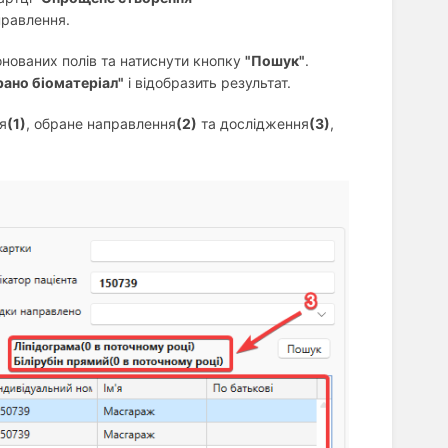
правлення.
нованих полів та натиснути кнопку
"Пошук"
.
рано біоматеріал"
і відобразить результат.
я
(1)
, обране направлення
(2)
та дослідження
(3)
,