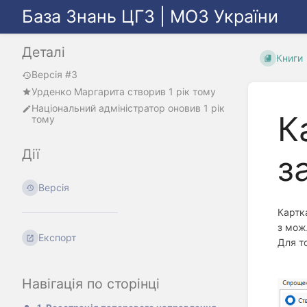
База Знань ЦГЗ | МОЗ України
Деталі
Книги
Версія #3
Урденко Маргарита
створив
1 рік тому
Національний адміністратор
оновив
1 рік
К
тому
Дії
з
Версія
Карт
з мож
Експорт
Для то
Навігація по сторінці