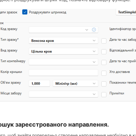
Пошук зареєстрованого направлення.
ого, щоб знайти попередньо створене направлення необхідно в к