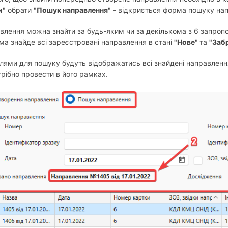
и"
обрати
"Пошук направлення"
- відкриється форма пошуку на
влення можна знайти за будь-яким чи за декількома з 6 запропо
ма знайде всі зареєстровані направлення в стані
"Нове"
та
"Заб
олями для пошуку будуть відображатись всі знайдені направленн
трібно провести в його рамках.