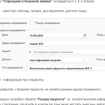
ка
"Спрощене створення заявки"
складається з 3-х блоків:
1
- дані про заклад, лікаря, дослідження, діагноз тощо;
2
- інформація про пацієнта;
дозволяє створити пацієнта чи знайти раніше зареєстрованого.
ошуку потрібно обрати
"Пошук пацієнта"
та почати вносити інфо
 створених пацієнтів в контактні дані яких містять внесену інфо