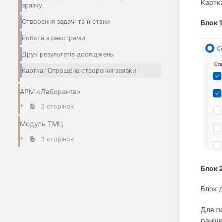
Карт
зразку
Створення задачі та її стани
Блок 
Робота з реєстрами
Друк результатів досліджень
Картка "Спрощене створення заявки"
АРМ «Лаборанта»
3 сторінок
Модуль ТМЦ
3 сторінок
Блок 
Блок 
Для п
раніше