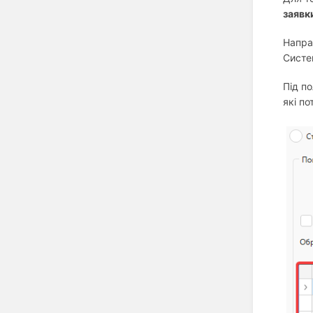
заявк
Напра
Систе
Під п
які по