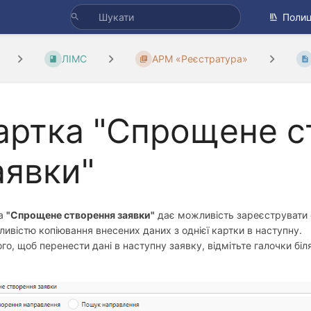
Полиц
ЛІМС
АРМ «Реєстратура»
артка "Спрощене с
аявки"
ка
"Спрощене створення заявки"
дає можливість зареєструвати 
ливістю копіювання внесених даних з однієї картки в наступну.
го, щоб перенести дані в наступну заявку, відмітьте галочки біл