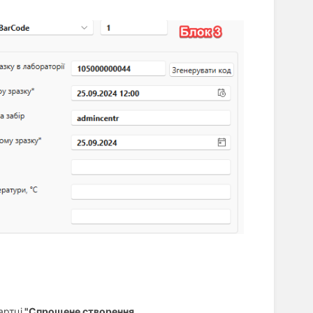
артці
"Спрощене створення