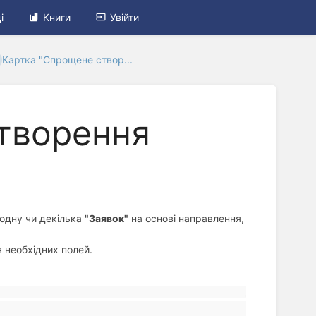
і
Книги
Увійти
Картка "Спрощене створ...
творення
одну чи декілька
"Заявок"
на основі направлення,
я необхідних полей.