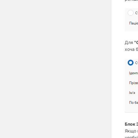
Для
"
хоча б
Блок 
Якщо 
необх