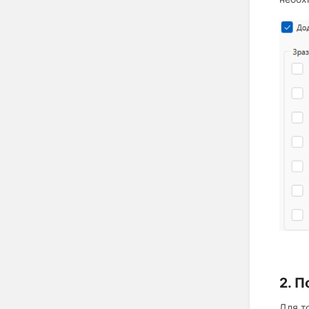
2. 
Для т