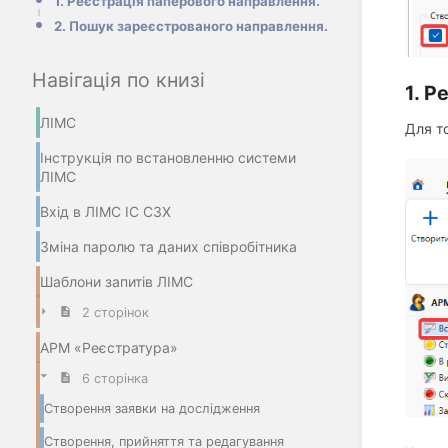
1. Реєстрація паперового направлення.
2. Пошук зареєстрованого направлення.
Навігація по книзі
1. Р
ЛІМС
Для т
Інструкція по встановленню системи
ЛІМС
Вхід в ЛІМС ІС СЗХ
Зміна паролю та даних співробітника
Шаблони запитів ЛІМС
2 сторінок
АРМ «Реєстратура»
6 сторінка
Створення заявки на дослідження
Створення, прийняття та редагування