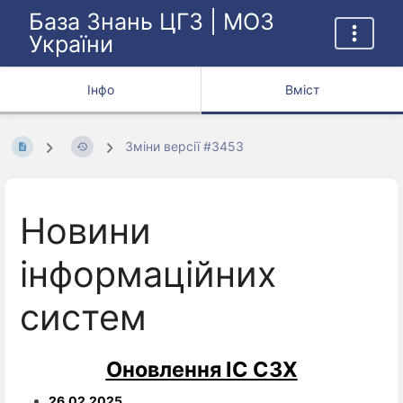
База Знань ЦГЗ | МОЗ
України
Інфо
Вміст
Зміни версії #3453
Новини
інформаційних
систем
Оновлення ІС СЗХ
26.02.2025