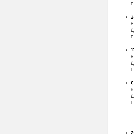
П
2
В
Д
П
1
В
Д
П
0
В
Д
П
3