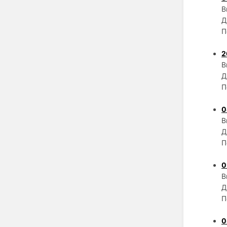
В
Д
П
2
В
Д
П
0
В
Д
П
0
В
Д
П
0