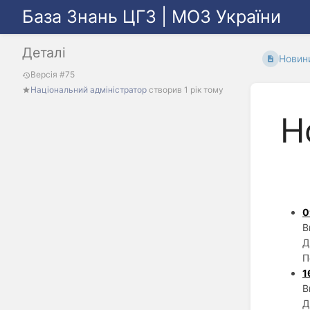
База Знань ЦГЗ | МОЗ України
Деталі
Новини
Версія #75
Національний адміністратор
створив
1 рік тому
Н
0
В
Д
П
1
В
Д