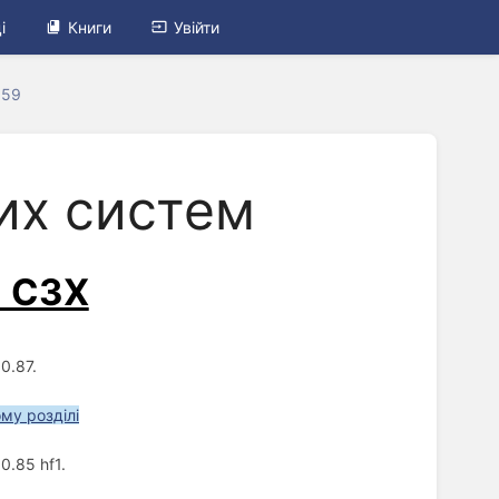
і
Книги
Увійти
959
их систем
С СЗХ
0.87.
ому розділі
0.85 hf1.