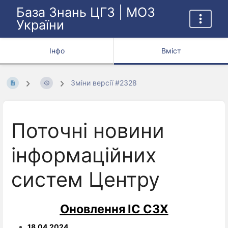
База Знань ЦГЗ | МОЗ
України
Інфо
Вміст
Зміни версії #2328
Поточні новини
інформаційних
систем Центру
Оновлення ІС СЗХ
18.04.2024