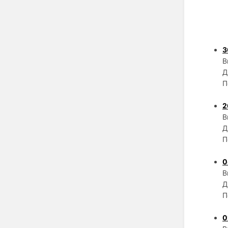
3
В
Д
П
2
В
Д
П
0
В
Д
П
0