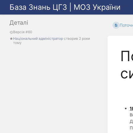
База Знань ЦГЗ | МОЗ України
Деталі
Поточн
Версія #60
Національний адміністратор
створив
2 роки
тому
П
с
1
В
Д
П