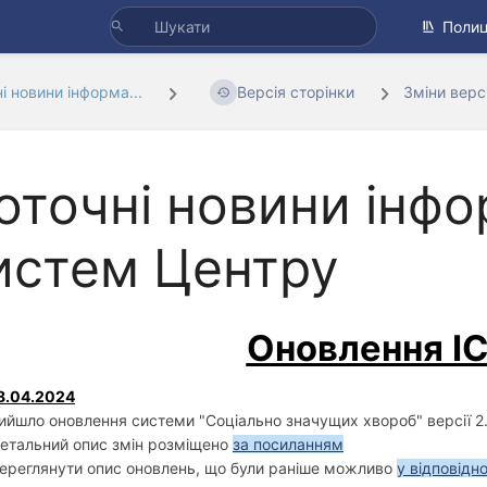
Полиц
і новини інформа...
Версія сторінки
Зміни верс
оточні новини інф
истем Центру
Оновлення І
8.04.2024
ийшло оновлення системи "Соціально значущих хвороб" версії 2.0
етальний опис змін розміщено
за посиланням
ереглянути опис оновлень, що були раніше можливо
у відповідн