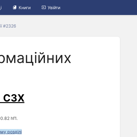
і
Книги
Увійти
ії #2326
ормаційних
С СЗХ
.82 hf1.
ому розділі