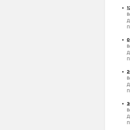
1
В
Д
П
0
В
Д
П
2
В
Д
П
3
В
Д
П