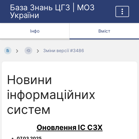
База Знань ЦГЗ | МОЗ
України
Інфо
Вміст
Зміни версії #3486
Новини
інформаційних
систем
Оновлення ІС СЗХ
07.03.2025