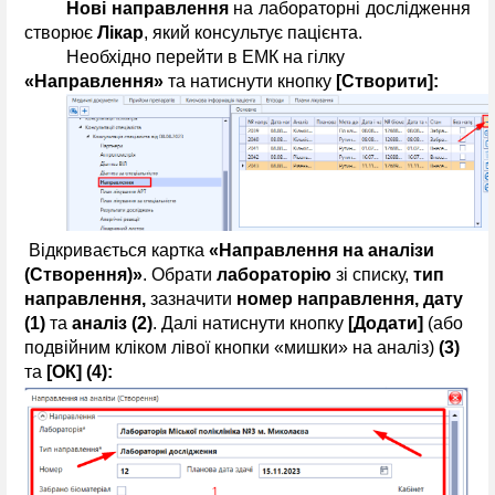
Нові направлення
 на лабораторні дослідження 
створює 
Лікар
, який консультує пацієнта.
Необхідно перейти в ЕМК на гілку 
«Направлення»
 та
натиснути кнопку 
[Створити]:
 Відкривається картка 
«Направлення на аналізи 
(Створення)»
. Обрати 
лабораторію
 зі списку, 
тип 
направлення, 
зазначити 
номер направлення, дату
(1)
 та 
аналіз
(2)
. Далі натиснути кнопку 
[Додати]
 (або 
подвійним кліком лівої кнопки «мишки» на аналіз) 
(3)
та 
[ОК] (4):