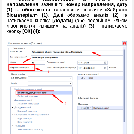
направлення,
зазначити
номер направлення, дату
(1)
та
обов’язково
встановити
позначку
«Забрано
біоматеріал» (1).
Далі обираємо
аналіз
(2)
та
натискаємо кнопку
[Додати]
(або подвійним кліком
лівої кнопки «мишки» на аналіз)
(3)
і натискаємо
кнопку
[ОК] (4):