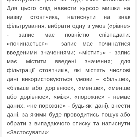
Для цього слід навести курсор мишки на
назву стовпчика, натиснути на знак
фільтрування, вибрати одну з умов («рівне»
- запис має повністю співпадати;
«починається» - запис має починатися
введеними значеннями; «містить» - запис
має містити введені значення; для
фільтрації стовпчиків, які містять числові
дані використовуються умови – «більше»,
«більше або дорівнює», «менше», «менше
або дорівнює», «між»; «порожнє» - немає
даних, «не порожнє» - будь-які дані), внести
дані, за якими буде проводитись пошук або
обрати з випадаючого списку та натиснути
«Застосувати»: