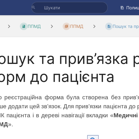
Полиц
ППМД
ППМД
Пошук та при
ошук та прив’язка 
орм до пацієнта
 реєстраційна форма була створена без прив’яз
іше додати цей зв’язок. Для прив’язки пацієнта д
К пацієнта і в дереві навігації вкладки «
Медичні
МД
».