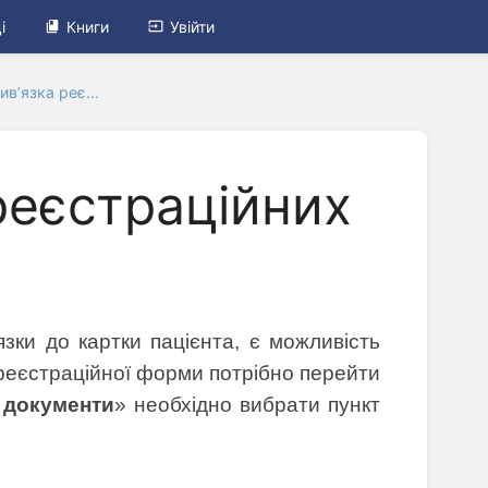
і
Книги
Увійти
в’язка реє...
реєстраційних
ки до картки пацієнта, є можливість
о реєстраційної форми потрібно перейти
 документи
» необхідно вибрати пункт