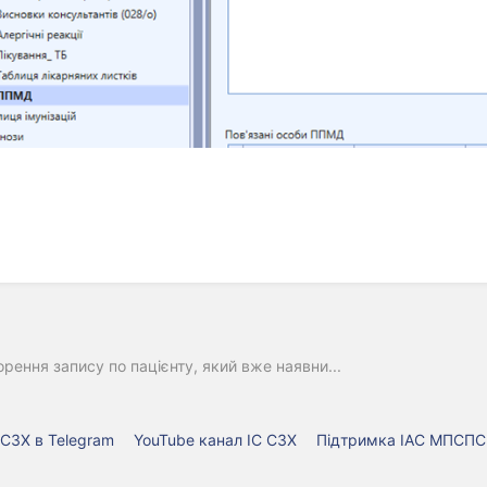
ь
у
у
рення запису по пацієнту, який вже наявни...
 СЗХ в Telegram
YouTube канал ІС СЗХ
Підтримка ІАС МПСПС