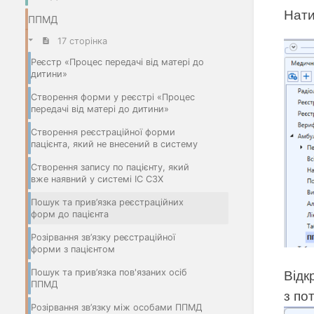
Нати
ППМД
17 сторінка
Реєстр «Процес передачі від матері до
дитини»
Створення форми у реєстрі «Процес
передачі від матері до дитини»
Створення реєстраційної форми
пацієнта, який не внесений в систему
Створення запису по пацієнту, який
вже наявний у системі ІС СЗХ
Пошук та прив’язка реєстраційних
форм до пацієнта
Розірвання зв’язку реєстраційної
форми з пацієнтом
Пошук та прив’язка пов'язаних осіб
Відк
ППМД
з по
Розірвання зв’язку між особами ППМД