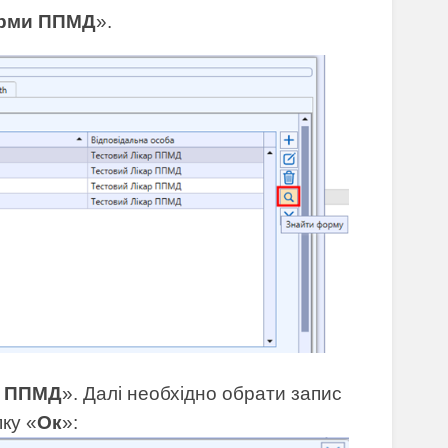
рми ППМД
».
м ППМД
». Далі необхідно обрати запис
ку «
Ок
»: