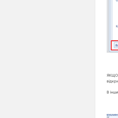
ЯКЩО 
відкр
В інш