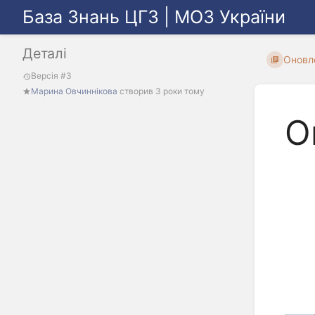
База Знань ЦГЗ | МОЗ України
Деталі
Оновл
Версія #3
Марина Овчиннікова
створив
3 роки тому
О