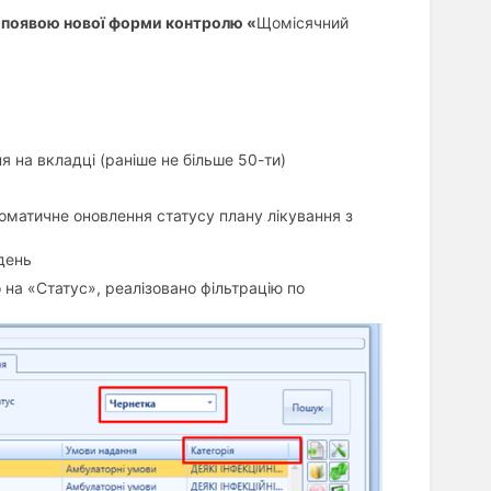
з появою нової форми контролю «
Щомісячний
я на вкладці (раніше не більше 50-ти)
втоматичне оновлення статусу плану лікування з
день
інено на «Статус», реалізовано фільтрацію по