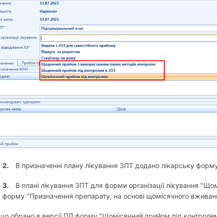
2.
В призначенні плану лікування ЗПТ додано лікарську форму 
3.
В плані лікування ЗПТ для форми організації лікування "Що
форму "Призначення препарату, на основі щомісячного вживан
що обрано в версії ПЛ форму "Щомісячний прийом під контролем"