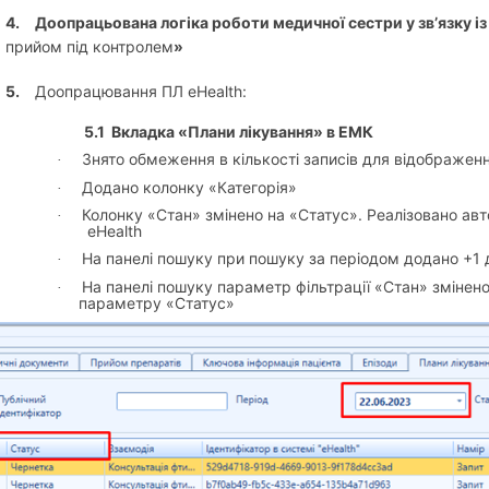
4.
Доопрацьована логіка роботи медичної сестри у зв’язку і
прийом під контролем
»
5.
Доопрацювання ПЛ eHealth:
5.1
Вкладка «Плани лікування» в ЕМК
Знято обмеження в кількості записів для відображенн
·
Додано колонку «Категорія»
·
Колонку «Стан» змінено на «Статус». Реалізовано а
·
eHealth
На панелі пошуку при пошуку за періодом додано +1 
·
На панелі пошуку параметр фільтрації «Стан» зм
·
параметру «Статус»