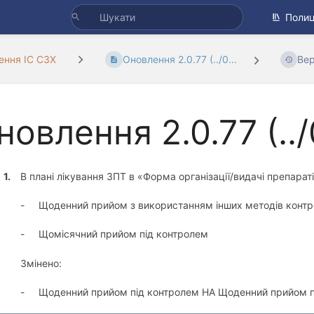
Полиц
ення ІС СЗХ
Оновлення 2.0.77 (../0...
Вер
новлення 2.0.77 (..
1.
В плані лікування ЗПТ в «Форма організації/видачі препараті
-
Щоденний прийом з використанням інших методів конт
-
Щомісячний прийом під контролем
Змінено:
-
Щоденний прийом під контролем НА Щоденний прийом п