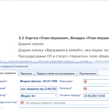
5.2
Картка «План лікування», Вкладка «План лікува
Додано скроль
·
Додано кнопку «Відправити в eHealth», яка ініціює пр
·
При редагуванні ПЛ в статусі «Чернетка» поле «Взає
·