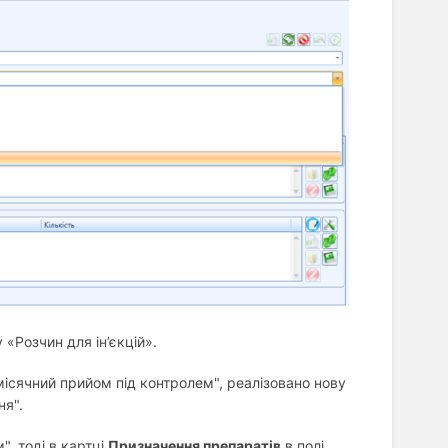
«Розчин для ін’єкцій».
місячний прийом під контролем", реалізовано нову
ня".
, тоді в картці
Призначення препаратів
в полі