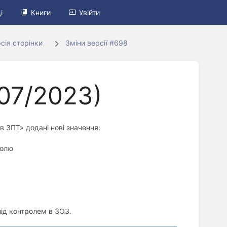
і
Книги
Увійти
сія сторінки
Зміни версії #698
/07/2023)
в ЗПТ» додані нові значення:
ролю
ід контролем в ЗОЗ.