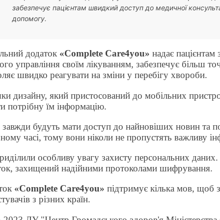
забезпечує пацієнтам швидкий доступ до медичної консульта
допомогу.
льний додаток
«
Complete Care4you
»
надає пацієнтам 
го управління своїм лікуванням, забезпечує більш точ
оляє швидко реагувати на зміни у перебігу хвороби.
яки дизайну, який пристосований до мобільних пристро
ти потрібну їм інформацію.
 завжди будуть мати доступ до найновіших новин та п
ьному часі, тому вони ніколи не пропустять важливу і
риділили особливу увагу захисту персональних даних. 
ток, захищений надійними протоколами шифрування
.
ток
«
Complete Care4you
»
підтримує кілька мов, щоб 
тувачів з різних країн.
5.2023 ДУ "Центр Громадського здоров'я Міністерства