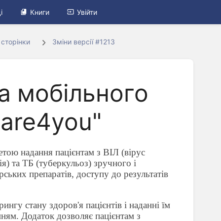
і
Книги
Увійти
 сторінки
Зміни версії #1213
а мобільного
are4you"
тою надання пацієнтам з ВІЛ (вірус
ія
) та ТБ (туберкульоз) зручного і
ських препаратів, доступу до результатів
нгу стану здоров'я пацієнтів і наданні їм
нням. Додаток дозволяє пацієнтам з