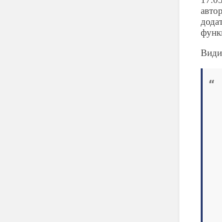
авто
дода
функц
Види