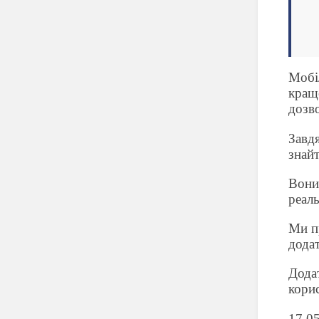
Мобі
кращо
дозв
Завд
знай
Вони
реал
Ми п
дода
Дода
корис
17.0