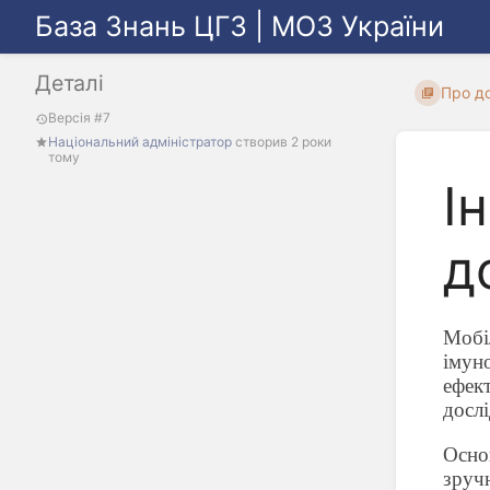
База Знань ЦГЗ | МОЗ України
Деталі
Про д
Версія #7
Національний адміністратор
створив
2 роки
тому
І
д
Мобі
імун
ефект
досл
Основ
зруч