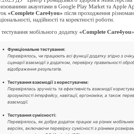
ризованими акаунтами
в
Google Play Market
та
Apple Ap
ток
«
Complete Care4you
»
після проходження різномані
іональності, надійності та коректності роботи.
 тестування мобільного додатку
«
Complete Care4you
»
Функціональне тестування:
Перевірялось, чи працюють всі функції додатку згідно з очі
сценарії взаємодії з додатком, перевірку правильності обро
відображення результатів.
Тестування взаємодії з користувачем:
Перевірялась зручність та ефективність взаємодії користув
зрозумілості інтерфейсу, навігації, ергономіки, а також пере
взаємодії.
Тестування сумісності:
Перевірялось, як добре додаток працює на різних мобільних
версіях, включаючи перевірку сумісності з різними розмірам