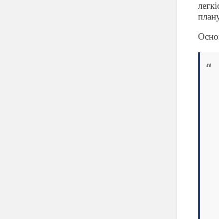
легк
плану
Осно