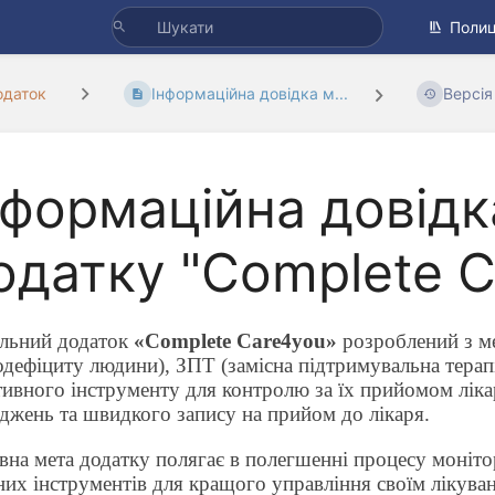
Полиц
одаток
Інформаційна довідка м...
Версія
нформаційна довідк
одатку "Complete C
льний додаток
«
Complete Care4you
»
розроблений з ме
одефіциту людини), ЗПТ (з
амісна підтримувальна терап
ивного інструменту для контролю за їх прийомом лікар
іджень та швидкого запису на прийом до лікаря.
на мета додатку полягає в полегшенні процесу монітори
них інструментів для кращого управління своїм лікува