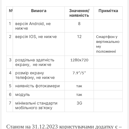
№
Вимога
Значення/
Примітка
наявність
1
версія Android, не
8
нижче
2
версія IOS, не нижче
12
Смартфон у
вертикально
му
положенні
3
роздільна здатність
1280х720
екрану, не нижче
4
розмір екрану
7.9
”/5”
телефону, не нижче
5
наявність фотокамери
так
6
модуль
так
7
мінімальні стандарти
3G
мобільного зв’язку
Станом на 31.12.2023 користувачами додатку є –