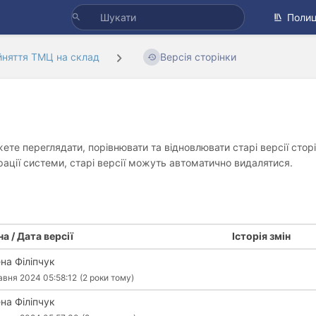
Полиц
няття ТМЦ на склад
Версія сторінки
жете переглядати, порівнювати та відновлювати старі версії сто
урації системи, старі версії можуть автоматично видалятися.
а / Дата версії
Історія змін
на Філіпчук
авня 2024 05:58:12
(2 роки тому)
на Філіпчук