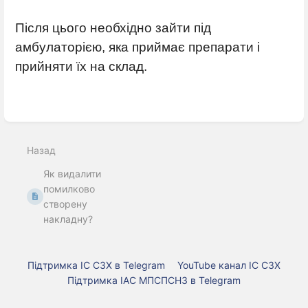
Після цього необхідно зайти під
амбулаторією, яка приймає препарати і
прийняти їх на склад.
Введіть
режим
вибору
Назад
розділу
Як видалити
помилково
створену
накладну?
Підтримка ІС СЗХ в Telegram
YouTube канал ІС СЗХ
Підтримка ІАС МПСПСНЗ в Telegram