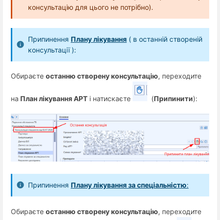
консультацію для цього не потрібно).
Припинення
Плану лікування
( в останній створеній
консультації ):
Обираєте
останню створену консультацію
, переходите
на
План лікування АРТ
і натискаєте
(
Припинити
):
Припинення
Плану лікування за спеціальністю
:
Обираєте
останню створену консультацію
, переходите