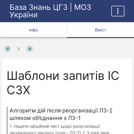
База Знань ЦГЗ | МОЗ
України
Інфо
Вміст
Шаблони запитів ІС
СЗХ
Алгоритм дій після реорганізації ЛЗ-2
шляхом об’єднання з ЛЗ-1
1. Надати офіційний лист щодо реорганізації
лікувального закладу (далі – ЛЗ-2) 2. У разі лікві...