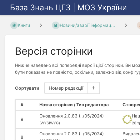
База Знань ЦГЗ | МОЗ України
Книги
Новини/аварії інформац...
Версія сторінки
Нижче наведено всі попередні версії цієї сторінки. Ви мо
бути показана не повністю, оскільки, залежно від конфіг
Сортувати
Номер редакції
#
Назва сторінки / Тип редактора
Створен
Оновлення 2.0.83 (../05/2024)
Нац
9
(
WYSIWYG)
28 т
Оновлення 2.0.83 (../05/2024)
Видален
8