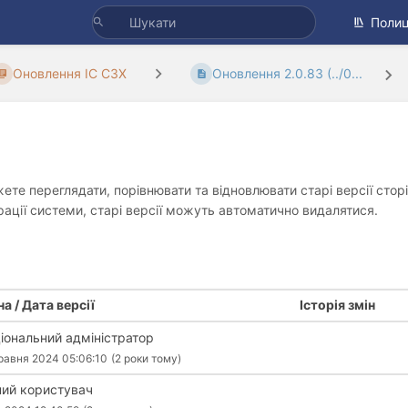
Полиц
Оновлення ІС СЗХ
Оновлення 2.0.83 (../0...
жете переглядати, порівнювати та відновлювати старі версії сто
урації системи, старі версії можуть автоматично видалятися.
а / Дата версії
Історія змін
іональний адміністратор
равня 2024 05:06:10
(2 роки тому)
ий користувач