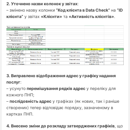
2. Уточнено назви колонок у звітах
:
– змінено назву колонки
“Код клієнта в Data Check”
на
“ID
клієнта”
у звітах
«Клієнти»
та
«Активність клієнтів»
.
3. Виправлено відображення адрес у графіку надання
послуг
:
– усунуто
перемішування рядків адрес
у переліку для
кожного ПНП;
–
послідовність адрес
у графіках (як нових, так і раніше
створених) тепер відповідає порядку, зазначеному в
картках ПНП.
4. Внесено зміни до розкладу затверджених графіків
, що