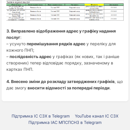
3. Виправлено відображення адрес у графіку надання
послуг
:
– усунуто
перемішування рядків адрес
у переліку для
кожного ПНП;
–
послідовність адрес
у графіках (як нових, так і раніше
створених) тепер відповідає порядку, зазначеному в
картках ПНП.
4. Внесено зміни до розкладу затверджених графіків
, що
дає змогу
вносити відомості за попередні періоди
.
Підтримка ІС СЗХ в Telegram
YouTube канал ІС СЗХ
Підтримка ІАС МПСПСНЗ в Telegram