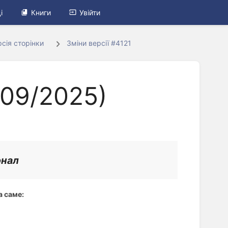
і
Книги
Увійти
сія сторінки
Зміни версії #4121
/09/2025)
онал 
а саме: