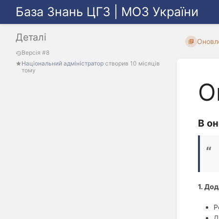
База Знань ЦГЗ | МОЗ України
Деталі
Оновл
Версія #8
Національний адміністратор
створив
10 місяців
тому
О
В он
1. Дод
Р
Д