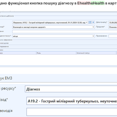
дано функціонал кнопка пошуку діагнозу в
Ehealth
eHealth
в карт