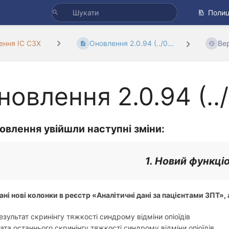
Полиц
ення ІС СЗХ
Оновлення 2.0.94 (../0...
Вер
новлення 2.0.94 (..
овлення увійшли наступні зміни:
1. Новий функці
ані нові колонки в реєстр «Аналітичні дані за пацієнтами ЗПТ», 
езультат скринінгу тяжкості синдрому відміни опіоїдів
ата останнього скринінгу тяжкості синдрому відміни опіоїдів