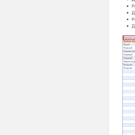
Р
Д
Р
Д