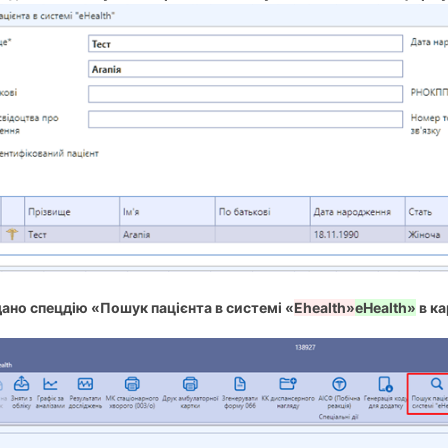
дано спецдію «Пошук пацієнта в системі «
Ehealth»
eHealth»
в к