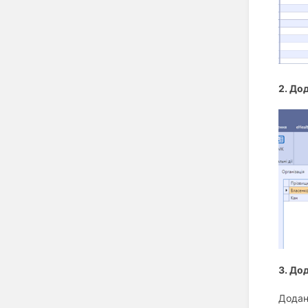
2. До
3. До
Додан