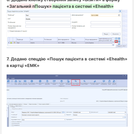
«
Загальний п
П
ошук
»
пацієнта в системі «Ehealth»
7. Додано спецдію «Пошук пацієнта в системі «Ehealth»
в картці «ЕМК»