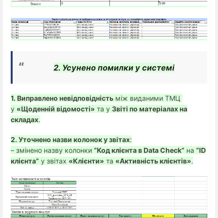
2. Усунено помилки у системі
1. Виправлено невідповідність
 між виданими ТМЦ 
у 
«Щоденній відомості»
 та у 
Звіті по матеріалах на
складах
.
2. Уточнено назви колонок у звітах
:
– змінено назву колонки 
“Код клієнта в Data Check”
 на 
“ID
клієнта”
 у звітах 
«Клієнти»
 та 
«Активність клієнтів»
.