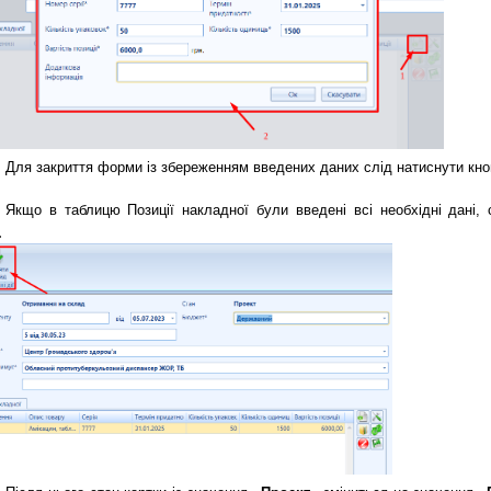
Для закриття форми із збереженням введених даних слід натиснути кно
Якщо в таблицю Позиції накладної були введені всі необхідні дані, 
.