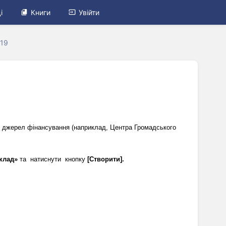
і
Книги
Увійти
119
х джерел фінансування (наприклад, Центра Громадського 
клад»
 та  натиснути  кнопку 
[Створити].