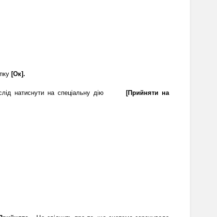
пку 
[Ок].
слід натиснути на спеціальну дію 
[Прийняти на 