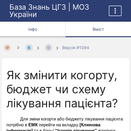
База Знань ЦГЗ | МОЗ
України
Інфо
Вміст
Версія #1094
Як змінити когорту,
бюджет чи схему
лікування пацієнта?
Для зміни когорти або бюджету лікування пацієнта 
потрібно в
 ЕМК
 перейти на вкладку
 [Ключова 
інформація] 
та в блоці 
“Історія лікування”
 відкрити 