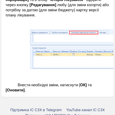
через кнопку 
[Редагування] 
любу (для зміни когорти) або 
потрібну за датою (для зміни бюджету) картку версії 
плану лікування.
Внести необхідні зміни, натиснути [
ОК] 
та 
[Оновити]
.
Підтримка ІС СЗХ в Telegram
YouTube канал ІС СЗХ