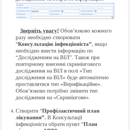
Зверніть увагу!
Обов’язково кожного
разу необхідно створювати
“
Консультацію інфекціоніста”
, якщо
необхідно внести інформацію по
“Дослідженням на ВІЛ”.
Також
при
повторному внесенні скринінгового
дослідження на ВІЛ в
полі
«
Т
ип
дослідження
на ВІЛ
» буде автоматично
проставлятися тип
«
В
ерифікаційне»
.
Обов
’
язково
потрібно змін
ити тип
дослідження
на «
С
кринінгове»
.
Створити
“
Профілактичн
ий
план
лікування”
.
В
Консультації
інфекціоніста обрати пункт “
План