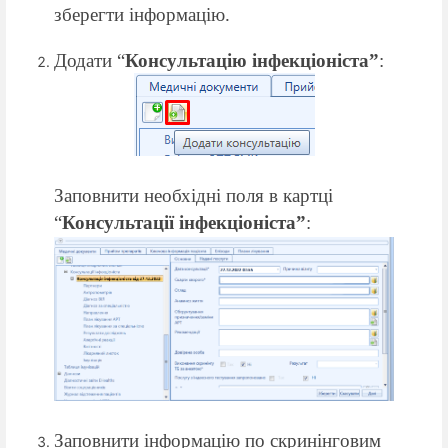
з
берегти інформацію.
Додати “
Консультацію інфекціоніста”
:
Заповнити необхідні поля в картці
“
Консультації інфекціоніста”
:
З
апов
нити
інформаці
ю
по
скринінговим