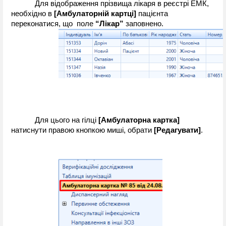
Для відображення прізвища лікаря в реєстрі ЕМК, 
необхідно в 
[Амбулаторній картці]
 пацієнта 
переконатися, що  поле 
“Лікар”
 заповнено.
Для цього на гілці 
[Амбулаторна картка] 
натиснути правою кнопкою миші, обрати 
[Редагувати]
.