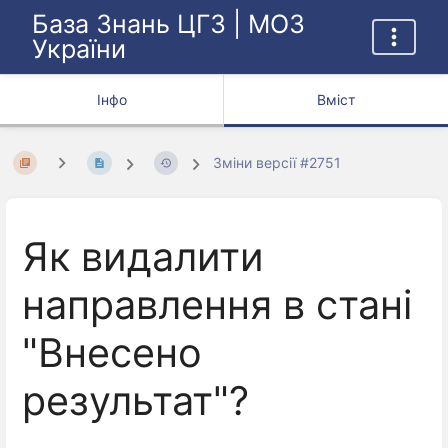
База Знань ЦГЗ | МОЗ
України
Інфо
Вміст
Зміни версії #2751
Як видалити
направлення в стані
"Внесено
результат"?