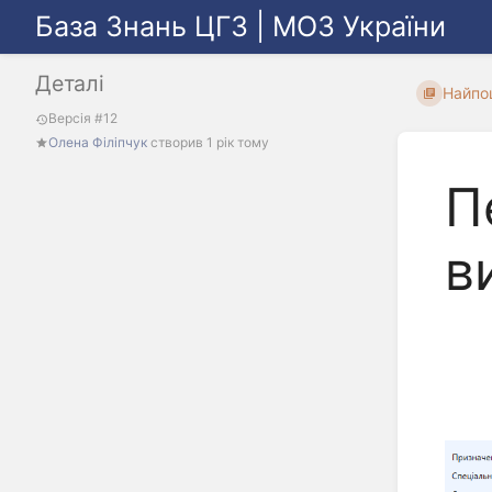
База Знань ЦГЗ | МОЗ України
Деталі
Найпо
Версія #12
Олена Філіпчук
створив
1 рік тому
П
в