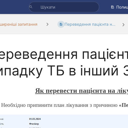
Полиц
ширеніші запитання
Переведення пацієнта н...
ереведення пацієнт
ипадку ТБ в інший
Як перевести пацієнта на лі
Необхідно припинити план лікування з причиною
«Пе