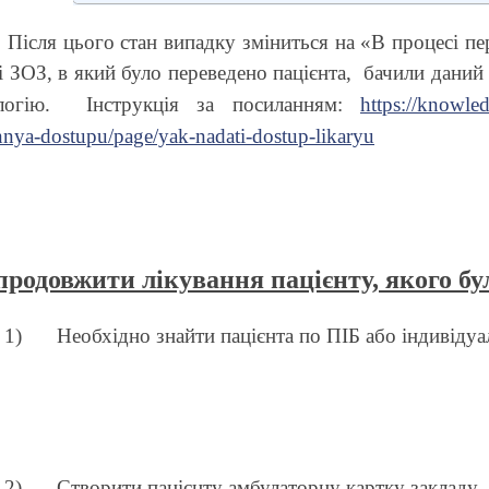
Після цього стан випадку зміниться на «В процесі п
і ЗОЗ, в який було переведено пацієнта,
бачили даний 
логію.
Інструкція за посиланням:
https://knowle
nya-dostupu/page/yak-nadati-dostup-likaryu
продовжити лікування пацієнту, якого бу
1)
Необхідно знайти пацієнта по ПІБ або індивід
2)
Створити пацієнту амбулаторну картку заклад