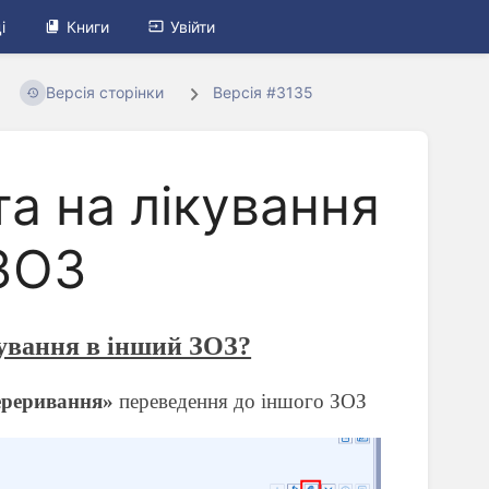
і
Книги
Увійти
Версія сторінки
Версія #3135
а на лікування
 ЗОЗ
кування в інший ЗОЗ?
реривання»
переведення до іншого ЗОЗ