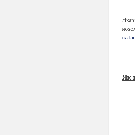
лікар
нозо
nadan
Як 