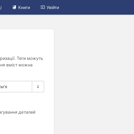
і
Книги
Увійти
ризації. Теги можуть
ння вміст можна
Ім'я
дагування деталей