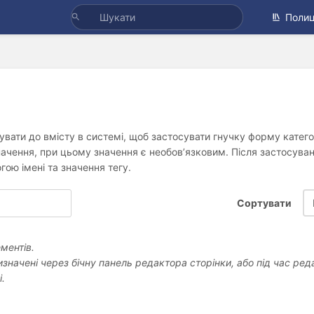
Полиц
вати до вмісту в системі, щоб застосувати гнучку форму катего
значення, при цьому значення є необов’язковим. Після застосува
гою імені та значення тегу.
Сортувати
ментів.
значені через бічну панель редактора сторінки, або під час ре
і.